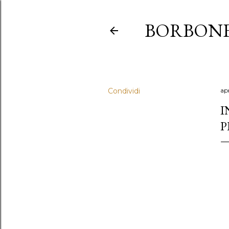
BORBONE
Condividi
apr
I
P